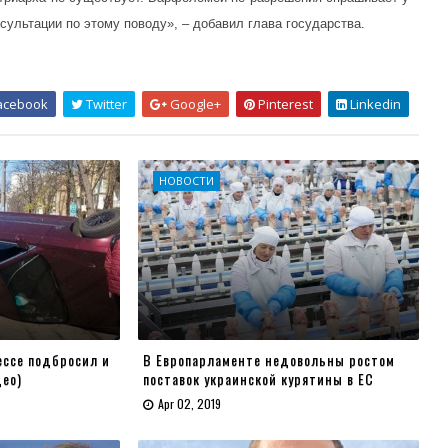
сультации по этому поводу», – добавил глава государства.
acebook
Twitter
Google+
Pinterest
Linkedin
НОВОСТИ
ссе подбросил и
В Европарламенте недовольны ростом
део)
поставок украинской курятины в ЕС
Apr 02, 2019