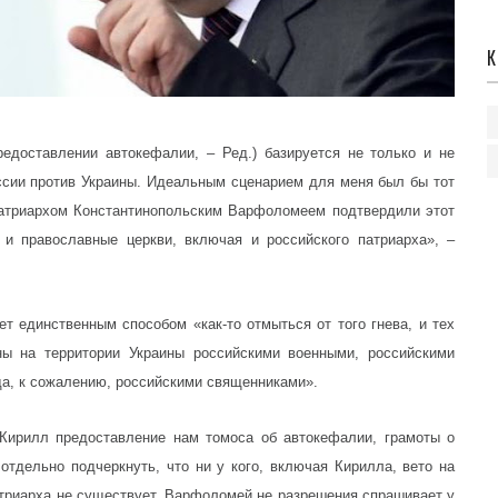
К
редоставлении автокефалии, – Ред.) базируется не только и не
ссии против Украины. Идеальным сценарием для меня был бы тот
патриархом Константинопольским Варфоломеем подтвердили этот
и православные церкви, включая и российского патриарха», –
ет единственным способом «как-то отмыться от того гнева, и тех
ны на территории Украины российскими военными, российскими
да, к сожалению, российскими священниками».
Кирилл предоставление нам томоса об автокефалии, грамоты о
отдельно подчеркнуть, что ни у кого, включая Кирилла, вето на
триарха не существует. Варфоломей не разрешения спрашивает у